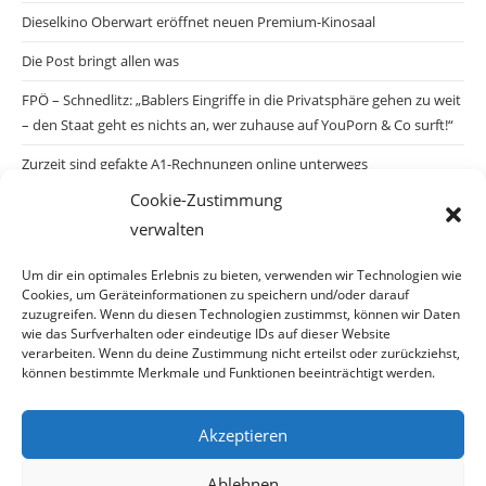
Dieselkino Oberwart eröffnet neuen Premium-Kinosaal
Die Post bringt allen was
FPÖ – Schnedlitz: „Bablers Eingriffe in die Privatsphäre gehen zu weit
– den Staat geht es nichts an, wer zuhause auf YouPorn & Co surft!“
Zurzeit sind gefakte A1-Rechnungen online unterwegs
Cookie-Zustimmung
Salzburgs Juden und ihre Sicherheit: „Erst nach einem Anschlag wäre
verwalten
die Gefahr endlich konkret!“
Biologisches Wunder in Ceuta
Um dir ein optimales Erlebnis zu bieten, verwenden wir Technologien wie
Cookies, um Geräteinformationen zu speichern und/oder darauf
Ein vermeintliches Abschiebemärchen
zuzugreifen. Wenn du diesen Technologien zustimmst, können wir Daten
wie das Surfverhalten oder eindeutige IDs auf dieser Website
verarbeiten. Wenn du deine Zustimmung nicht erteilst oder zurückziehst,
können bestimmte Merkmale und Funktionen beeinträchtigt werden.
Archiv
Akzeptieren
Archiv
Ablehnen