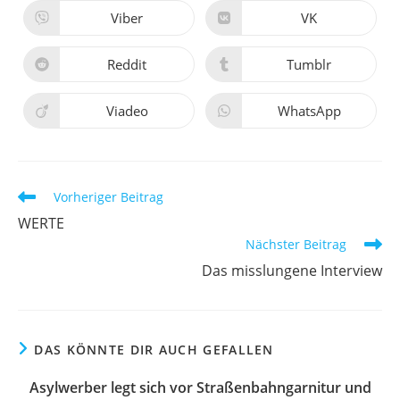
einem
einem
neuen
neuen
Viber
VK
Öffnet
Öffnet
Fenster
Fenster
in
in
einem
einem
neuen
neuen
Reddit
Tumblr
Öffnet
Öffnet
Fenster
Fenster
in
in
einem
einem
neuen
neuen
Viadeo
WhatsApp
Öffnet
Öffnet
Fenster
Fenster
in
in
einem
einem
neuen
neuen
Fenster
Fenster
Weitere
Vorheriger Beitrag
Artikel
WERTE
ansehen
Nächster Beitrag
Das misslungene Interview
DAS KÖNNTE DIR AUCH GEFALLEN
Asylwerber legt sich vor Straßenbahngarnitur und