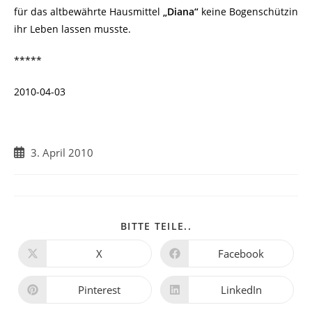
für das altbewährte Hausmittel
„Diana“
keine Bogenschützin
ihr Leben lassen musste.
*****
2010-04-03
Beitrag
3. April 2010
veröffentlicht:
DIESEN
BITTE TEILE..
INHALT
TEILEN
X
Facebook
Öffnet
Öffnet
in
in
einem
einem
neuen
neuen
Pinterest
LinkedIn
Öffnet
Öffnet
Fenster
Fenster
in
in