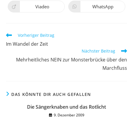
einem
einem
neuen
neuen
Viadeo
WhatsApp
Öffnet
Öffnet
Fenster
Fenster
in
in
einem
einem
neuen
neuen
Fenster
Fenster
Weitere
Vorheriger Beitrag
Artikel
Im Wandel der Zeit
ansehen
Nächster Beitrag
Mehrheitliches NEIN zur Monsterbrücke über den
Marchfluss
DAS KÖNNTE DIR AUCH GEFALLEN
Die Sängerknaben und das Rotlicht
9. Dezember 2009