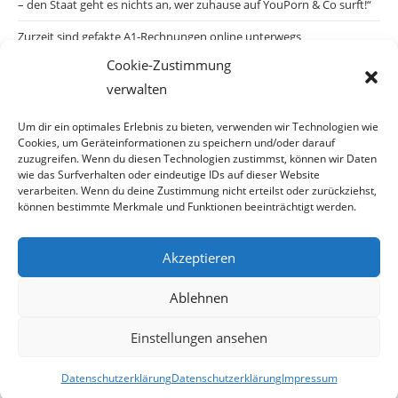
– den Staat geht es nichts an, wer zuhause auf YouPorn & Co surft!“
Zurzeit sind gefakte A1-Rechnungen online unterwegs
Cookie-Zustimmung
Salzburgs Juden und ihre Sicherheit: „Erst nach einem Anschlag wäre
verwalten
die Gefahr endlich konkret!“
Biologisches Wunder in Ceuta
Um dir ein optimales Erlebnis zu bieten, verwenden wir Technologien wie
Cookies, um Geräteinformationen zu speichern und/oder darauf
Ein vermeintliches Abschiebemärchen
zuzugreifen. Wenn du diesen Technologien zustimmst, können wir Daten
wie das Surfverhalten oder eindeutige IDs auf dieser Website
verarbeiten. Wenn du deine Zustimmung nicht erteilst oder zurückziehst,
können bestimmte Merkmale und Funktionen beeinträchtigt werden.
Archiv
Akzeptieren
Archiv
Ablehnen
Einstellungen ansehen
© Copyright 2026 · Auch Ihre Information ist uns wichtig! Haben Sie eine
Datenschutzerklärung
Datenschutzerklärung
Impressum
erstaunliche Story: Mailen Sie uns Bitte