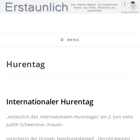
Zum
Inhalt
springen
MENÜ
Hurentag
Internationaler Hurentag
„Anlässlich des ‚Internationalen Hurentages‘ am 2. Juni sieht
Judith Schwentner, Frauen-
sprecherin der Grünen, Handlungsbedarf: „Derzeit können