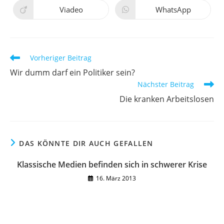
einem
einem
neuen
neuen
Viadeo
WhatsApp
Öffnet
Öffnet
Fenster
Fenster
in
in
einem
einem
neuen
neuen
Fenster
Fenster
Weitere
Vorheriger Beitrag
Artikel
Wir dumm darf ein Politiker sein?
ansehen
Nächster Beitrag
Die kranken Arbeitslosen
DAS KÖNNTE DIR AUCH GEFALLEN
Klassische Medien befinden sich in schwerer Krise
16. März 2013