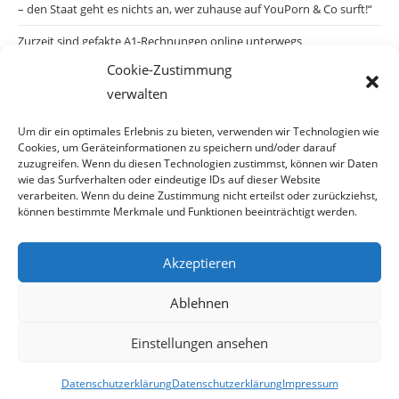
– den Staat geht es nichts an, wer zuhause auf YouPorn & Co surft!“
Zurzeit sind gefakte A1-Rechnungen online unterwegs
Cookie-Zustimmung
Salzburgs Juden und ihre Sicherheit: „Erst nach einem Anschlag wäre
verwalten
die Gefahr endlich konkret!“
Biologisches Wunder in Ceuta
Um dir ein optimales Erlebnis zu bieten, verwenden wir Technologien wie
Cookies, um Geräteinformationen zu speichern und/oder darauf
Ein vermeintliches Abschiebemärchen
zuzugreifen. Wenn du diesen Technologien zustimmst, können wir Daten
wie das Surfverhalten oder eindeutige IDs auf dieser Website
verarbeiten. Wenn du deine Zustimmung nicht erteilst oder zurückziehst,
können bestimmte Merkmale und Funktionen beeinträchtigt werden.
Archiv
Akzeptieren
Archiv
Ablehnen
Einstellungen ansehen
© Copyright 2026 · Auch Ihre Information ist uns wichtig! Haben Sie eine
Datenschutzerklärung
Datenschutzerklärung
Impressum
erstaunliche Story: Mailen Sie uns Bitte