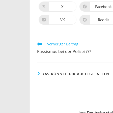
INHALT
X
Facebook
Öffnet
Öffnet
in
in
TEILEN
einem
einem
neuen
neuen
VK
Reddit
Öffnet
Öffnet
Fenster
Fenster
in
in
einem
einem
neuen
neuen
Fenster
Fenster
Weitere
Vorheriger Beitrag
Artikel
Rassismus bei der Polizei ???
ansehen
DAS KÖNNTE DIR AUCH GEFALLEN
Just Deutsche ste