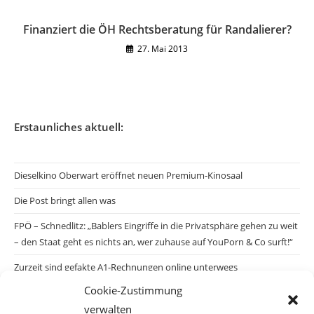
Finanziert die ÖH Rechtsberatung für Randalierer?
27. Mai 2013
Erstaunliches aktuell:
Dieselkino Oberwart eröffnet neuen Premium-Kinosaal
Die Post bringt allen was
FPÖ – Schnedlitz: „Bablers Eingriffe in die Privatsphäre gehen zu weit
– den Staat geht es nichts an, wer zuhause auf YouPorn & Co surft!“
Zurzeit sind gefakte A1-Rechnungen online unterwegs
Cookie-Zustimmung
Salzburgs Juden und ihre Sicherheit: „Erst nach einem Anschlag wäre
verwalten
die Gefahr endlich konkret!“