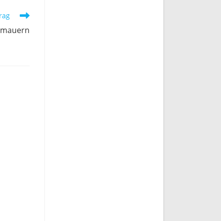
rag
smauern