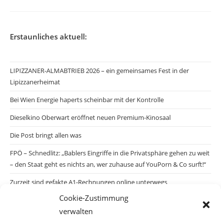
Erstaunliches aktuell:
LIPIZZANER-ALMABTRIEB 2026 – ein gemeinsames Fest in der
Lipizzanerheimat
Bei Wien Energie haperts scheinbar mit der Kontrolle
Dieselkino Oberwart eröffnet neuen Premium-Kinosaal
Die Post bringt allen was
FPÖ – Schnedlitz: „Bablers Eingriffe in die Privatsphäre gehen zu weit
– den Staat geht es nichts an, wer zuhause auf YouPorn & Co surft!“
Zurzeit sind gefakte A1-Rechnungen online unterwegs
Cookie-Zustimmung
Salzburgs Juden und ihre Sicherheit: „Erst nach einem Anschlag wäre
verwalten
die Gefahr endlich konkret!“