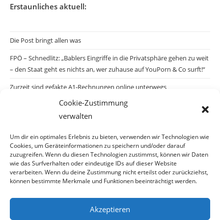
Erstaunliches aktuell:
Die Post bringt allen was
FPÖ – Schnedlitz: „Bablers Eingriffe in die Privatsphäre gehen zu weit
– den Staat geht es nichts an, wer zuhause auf YouPorn & Co surft!“
Zurzeit sind gefakte A1-Rechnungen online unterwegs
Cookie-Zustimmung
Salzburgs Juden und ihre Sicherheit: „Erst nach einem Anschlag wäre
verwalten
die Gefahr endlich konkret!“
Biologisches Wunder in Ceuta
Um dir ein optimales Erlebnis zu bieten, verwenden wir Technologien wie
Cookies, um Geräteinformationen zu speichern und/oder darauf
Ein vermeintliches Abschiebemärchen
zuzugreifen. Wenn du diesen Technologien zustimmst, können wir Daten
wie das Surfverhalten oder eindeutige IDs auf dieser Website
verarbeiten. Wenn du deine Zustimmung nicht erteilst oder zurückziehst,
können bestimmte Merkmale und Funktionen beeinträchtigt werden.
Archiv
Akzeptieren
Archiv