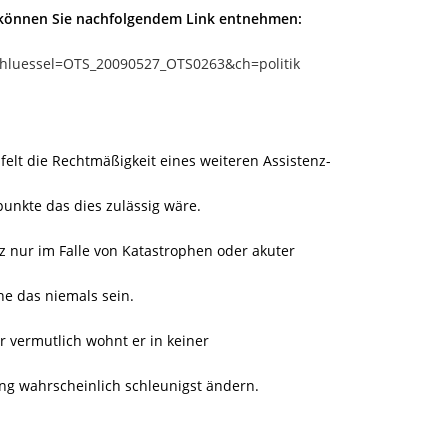
 können Sie nachfolgendem Link entnehmen:
chluessel=OTS_20090527_OTS0263&ch=politik
elt die Rechtmäßigkeit eines weiteren Assistenz-
punkte das dies zulässig wäre.
z nur im Falle von Katastrophen oder akuter
ne das niemals sein.
r vermutlich wohnt er in keiner
ng wahrscheinlich schleunigst ändern.