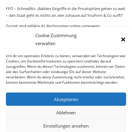
FPÖ – Schnedlitz: „Bablers Eingriffe in die Privatsphäre gehen zu weit
– den Staat geht es nichts an, wer zuhause auf YouPorn & Co surft!“
Zurzeit sind gefakte A1-Rechnungen online unterwegs
Cookie-Zustimmung
Salzburgs Juden und ihre Sicherheit: „Erst nach einem Anschlag wäre
verwalten
die Gefahr endlich konkret!“
Biologisches Wunder in Ceuta
Um dir ein optimales Erlebnis zu bieten, verwenden wir Technologien wie
Cookies, um Geräteinformationen zu speichern und/oder darauf
Ein vermeintliches Abschiebemärchen
zuzugreifen. Wenn du diesen Technologien zustimmst, können wir Daten
wie das Surfverhalten oder eindeutige IDs auf dieser Website
verarbeiten. Wenn du deine Zustimmung nicht erteilst oder zurückziehst,
können bestimmte Merkmale und Funktionen beeinträchtigt werden.
Archiv
Akzeptieren
Archiv
Ablehnen
Einstellungen ansehen