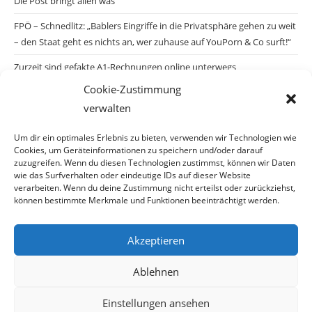
Die Post bringt allen was
FPÖ – Schnedlitz: „Bablers Eingriffe in die Privatsphäre gehen zu weit
– den Staat geht es nichts an, wer zuhause auf YouPorn & Co surft!“
Zurzeit sind gefakte A1-Rechnungen online unterwegs
Cookie-Zustimmung
Salzburgs Juden und ihre Sicherheit: „Erst nach einem Anschlag wäre
verwalten
die Gefahr endlich konkret!“
Biologisches Wunder in Ceuta
Um dir ein optimales Erlebnis zu bieten, verwenden wir Technologien wie
Cookies, um Geräteinformationen zu speichern und/oder darauf
Ein vermeintliches Abschiebemärchen
zuzugreifen. Wenn du diesen Technologien zustimmst, können wir Daten
wie das Surfverhalten oder eindeutige IDs auf dieser Website
verarbeiten. Wenn du deine Zustimmung nicht erteilst oder zurückziehst,
können bestimmte Merkmale und Funktionen beeinträchtigt werden.
Archiv
Akzeptieren
Archiv
Ablehnen
Einstellungen ansehen