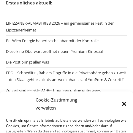
Erstaunliches aktuell:
LIPIZZANER-ALMABTRIEB 2026 – ein gemeinsames Fest in der
Lipizzanerheimat
Bei Wien Energie haperts scheinbar mit der Kontrolle
Dieselkino Oberwart eröffnet neuen Premium-Kinosaal
Die Post bringt allen was
FPÖ – Schnedlitz: „Bablers Eingriffe in die Privatsphäre gehen zu weit
– den Staat geht es nichts an, wer zuhause auf YouPorn & Co surft!“
Zurzeit sind gefakte A1-Rechnungen online unterwegs
Cookie-Zustimmung
Salzburgs Juden und ihre Sicherheit: „Erst nach einem Anschlag wäre
verwalten
die Gefahr endlich konkret!“
Biologisches Wunder in Ceuta
Um dir ein optimales Erlebnis zu bieten, verwenden wir Technologien wie
Cookies, um Geräteinformationen zu speichern und/oder darauf
Ein vermeintliches Abschiebemärchen
zuzugreifen. Wenn du diesen Technologien zustimmst, können wir Daten