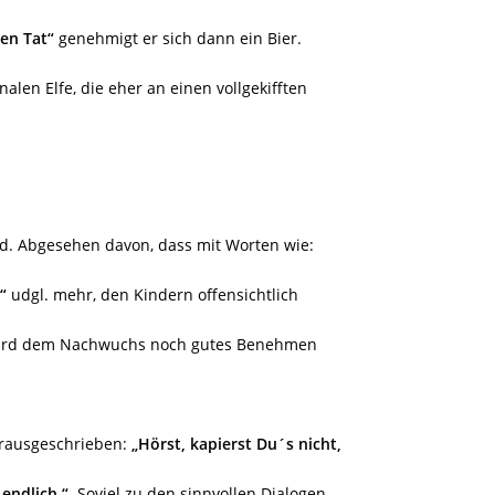
en Tat“
genehmigt er sich dann ein Bier.
alen Elfe, die eher an einen vollgekifften
nd. Abgesehen davon, dass mit Worten wie:
“
udgl. mehr, den Kindern offensichtlich
, wird dem Nachwuchs noch gutes Benehmen
erausgeschrieben:
„Hörst, kapierst Du´s nicht,
 endlich.“
Soviel zu den sinnvollen Dialogen