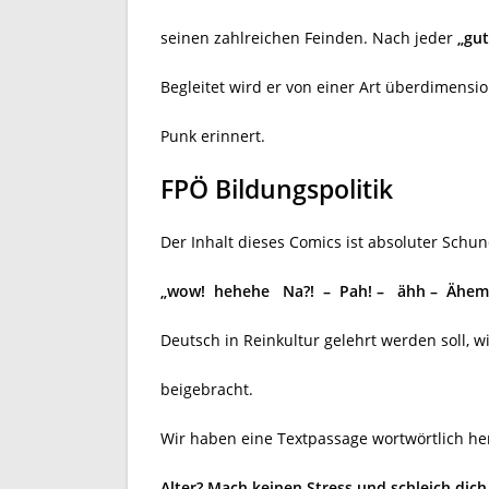
seinen zahlreichen Feinden. Nach jeder
„gut
Begleitet wird er von einer Art überdimension
Punk erinnert.
FPÖ Bildungspolitik
Der Inhalt dieses Comics ist absoluter Schu
„wow!
hehehe
Na?!
–
Pah! –
ähh –
Ähem
Deutsch in Reinkultur gelehrt werden soll
beigebracht.
Wir haben eine Textpassage wortwörtlich h
Alter? Mach keinen Stress und schleich dich