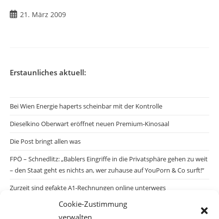
Beitrag
21. März 2009
veröffentlicht:
Erstaunliches aktuell:
Bei Wien Energie haperts scheinbar mit der Kontrolle
Dieselkino Oberwart eröffnet neuen Premium-Kinosaal
Die Post bringt allen was
FPÖ – Schnedlitz: „Bablers Eingriffe in die Privatsphäre gehen zu weit
– den Staat geht es nichts an, wer zuhause auf YouPorn & Co surft!“
Zurzeit sind gefakte A1-Rechnungen online unterwegs
Cookie-Zustimmung
Salzburgs Juden und ihre Sicherheit: „Erst nach einem Anschlag wäre
verwalten
die Gefahr endlich konkret!“