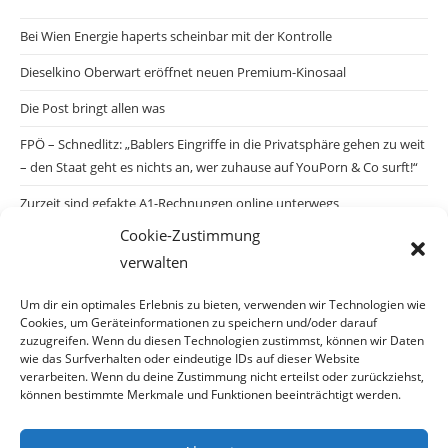
Bei Wien Energie haperts scheinbar mit der Kontrolle
Dieselkino Oberwart eröffnet neuen Premium-Kinosaal
Die Post bringt allen was
FPÖ – Schnedlitz: „Bablers Eingriffe in die Privatsphäre gehen zu weit
– den Staat geht es nichts an, wer zuhause auf YouPorn & Co surft!“
Zurzeit sind gefakte A1-Rechnungen online unterwegs
Cookie-Zustimmung
Salzburgs Juden und ihre Sicherheit: „Erst nach einem Anschlag wäre
verwalten
die Gefahr endlich konkret!“
Biologisches Wunder in Ceuta
Um dir ein optimales Erlebnis zu bieten, verwenden wir Technologien wie
Cookies, um Geräteinformationen zu speichern und/oder darauf
Ein vermeintliches Abschiebemärchen
zuzugreifen. Wenn du diesen Technologien zustimmst, können wir Daten
wie das Surfverhalten oder eindeutige IDs auf dieser Website
verarbeiten. Wenn du deine Zustimmung nicht erteilst oder zurückziehst,
können bestimmte Merkmale und Funktionen beeinträchtigt werden.
Archiv