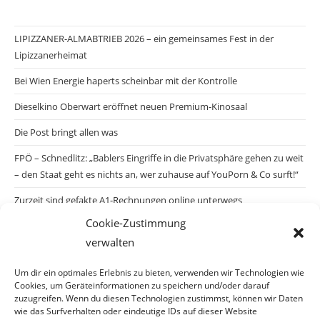
LIPIZZANER-ALMABTRIEB 2026 – ein gemeinsames Fest in der
Lipizzanerheimat
Bei Wien Energie haperts scheinbar mit der Kontrolle
Dieselkino Oberwart eröffnet neuen Premium-Kinosaal
Die Post bringt allen was
FPÖ – Schnedlitz: „Bablers Eingriffe in die Privatsphäre gehen zu weit
– den Staat geht es nichts an, wer zuhause auf YouPorn & Co surft!“
Zurzeit sind gefakte A1-Rechnungen online unterwegs
Cookie-Zustimmung
Salzburgs Juden und ihre Sicherheit: „Erst nach einem Anschlag wäre
verwalten
die Gefahr endlich konkret!“
Biologisches Wunder in Ceuta
Um dir ein optimales Erlebnis zu bieten, verwenden wir Technologien wie
Cookies, um Geräteinformationen zu speichern und/oder darauf
Ein vermeintliches Abschiebemärchen
zuzugreifen. Wenn du diesen Technologien zustimmst, können wir Daten
wie das Surfverhalten oder eindeutige IDs auf dieser Website