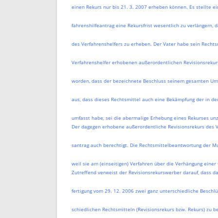
einen Rekurs nur bis 21. 3. 2007 erheben können. Es stellte e
fahrenshilfeantrag eine Rekursfrist wesentlich zu verlängern,
des Verfahrenshelfers zu erheben. Der Vater habe sein Recht
Verfahrenshelfer erhobenen außerordentlichen Revisionsrekurs
worden, dass der bezeichnete Beschluss seinem gesamten U
aus, dass dieses Rechtsmittel auch eine Bekämpfung der in d
umfasst habe, sei die abermalige Erhebung eines Rekurses unz
Der dagegen erhobene außerordentliche Revisionsrekurs des V
santrag auch berechtigt. Die Rechtsmittelbeantwortung der Mu
weil sie am (einseitigen) Verfahren über die Verhängung einer O
Zutreffend verweist der Revisionsrekurswerber darauf, dass da
fertigung vom 29. 12. 2006 zwei ganz unterschiedliche Beschl
schiedlichen Rechtsmitteln (Revisionsrekurs bzw. Rekurs) zu 