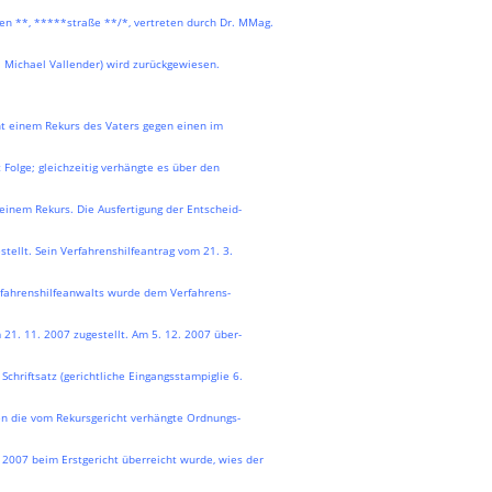
n **, *****straße **/*, vertreten durch Dr. MMag.
r. Michael Vallender) wird zurückgewiesen.
ht einem Rekurs des Vaters gegen einen im
Folge; gleichzeitig verhängte es über den
inem Rekurs. Die Ausfertigung der Entscheid-
ellt. Sein Verfahrenshilfeantrag vom 21. 3.
rfahrenshilfeanwalts wurde dem Verfahrens-
21. 11. 2007 zugestellt. Am 5. 12. 2007 über-
Schriftsatz (gerichtliche Eingangsstampiglie 6.
en die vom Rekursgericht verhängte Ordnungs-
2. 2007 beim Erstgericht überreicht wurde, wies der