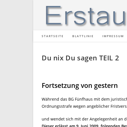
Zum
Inhalt
springen
STARTSEITE
BLATTLINIE
IMPRESSUM
Du nix Du sagen TEIL 2
Fortsetzung von gestern
Während das BG Fünfhaus mit dem juristis
Ordnungsstrafe wegen angeblicher Fristver
und wendet sich mit der Angelegenheit an 
Dieser erlässt am 9. Juni 2009, folgenden Be