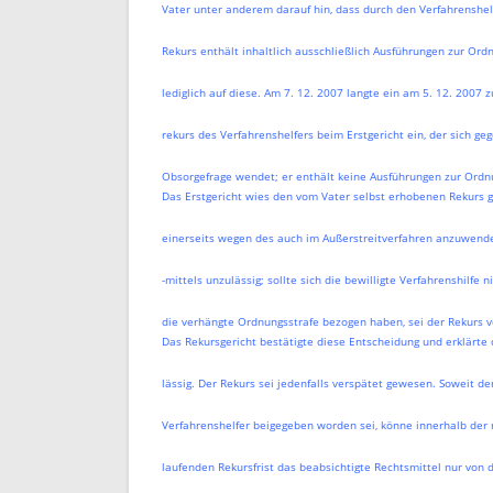
Vater unter anderem darauf hin, dass durch den Verfahrenshel
Rekurs enthält inhaltlich ausschließlich Ausführungen zur Ord
lediglich auf diese. Am 7. 12. 2007 langte ein am 5. 12. 2007 
rekurs des Verfahrenshelfers beim Erstgericht ein, der sich ge
Obsorgefrage wendet; er enthält keine Ausführungen zur Ordn
Das Erstgericht wies den vom Vater selbst erhobenen Rekurs g
einerseits wegen des auch im Außerstreitverfahren anzuwend
-mittels unzulässig; sollte sich die bewilligte Verfahrenshilfe
die verhängte Ordnungsstrafe bezogen haben, sei der Rekurs v
Das Rekursgericht bestätigte diese Entscheidung und erklärte d
lässig. Der Rekurs sei jedenfalls verspätet gewesen. Soweit de
Verfahrenshelfer beigegeben worden sei, könne innerhalb der 
laufenden Rekursfrist das beabsichtigte Rechtsmittel nur von