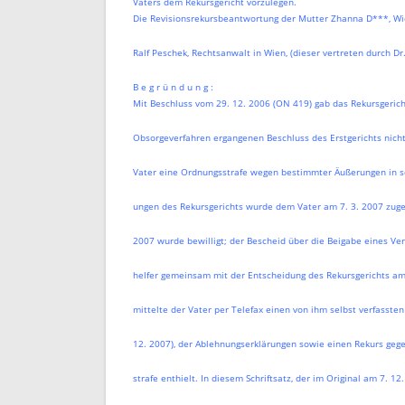
Vaters dem Rekursgericht vorzulegen.
Die Revisionsrekursbeantwortung der Mutter Zhanna D***, Wie
Ralf Peschek, Rechtsanwalt in Wien, (dieser vertreten durch D
B e g r ü n d u n g :
Mit Beschluss vom 29. 12. 2006 (ON 419) gab das Rekursgeric
Obsorgeverfahren ergangenen Beschluss des Erstgerichts nicht 
Vater eine Ordnungsstrafe wegen bestimmter Äußerungen in se
ungen des Rekursgerichts wurde dem Vater am 7. 3. 2007 zugest
2007 wurde bewilligt; der Bescheid über die Beigabe eines Ve
helfer gemeinsam mit der Entscheidung des Rekursgerichts am 
mittelte der Vater per Telefax einen von ihm selbst verfassten 
12. 2007), der Ablehnungserklärungen sowie einen Rekurs geg
strafe enthielt. In diesem Schriftsatz, der im Original am 7. 1