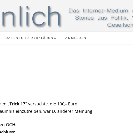
DATENSCHUTZERKLÄRUNG
ANMELDEN
chen
„Trick 17“
versuchte, die 100,- Euro
säumnis einzutreiben, war D. anderer Meinung
den OGH.
schluss: