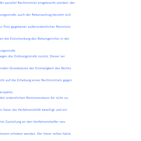
fer parallel Rechtsmittel eingebracht würden; der
nungsstrafe, auch der Rekursantrag bezieht sich
zur Post gegebener außerordentlicher Revisions-
gen die Entscheidung des Rekursgerichts in der
ungsstrafe.
egen die Ordnungsstrafe zurück. Dieser sei
enden Grundsatzes der Einmaligkeit des Rechts
 nicht auf die Erhebung eines Rechtsmittels gegen
erspätet.
en ordentlichen Revisionsrekurs für nicht zu-
m Vater die Verfahrenshilfe bewilligt und ein
mit Zustellung an den Verfahrenshelfer neu
 diesem erhoben werden. Der Vater selbst hätte