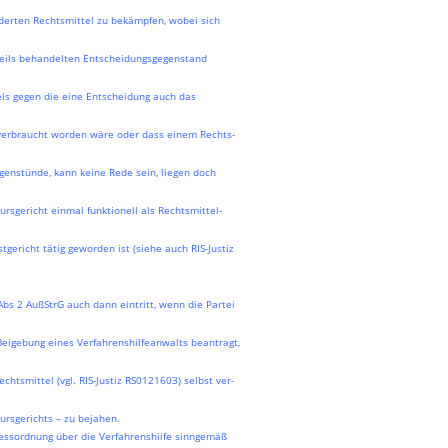
erten Rechtsmittel zu bekämpfen, wobei sich
eweils behandelten Entscheidungsgegenstand
ls gegen die eine Entscheidung auch das
verbraucht worden wäre oder dass einem Rechts-
genstünde, kann keine Rede sein, liegen doch
rsgericht einmal funktionell als Rechtsmittel-
tgericht tätig geworden ist (siehe auch RIS-Justiz
Abs 2 AußStrG auch dann eintritt, wenn die Partei
 Beigebung eines Verfahrenshilfeanwalts beantragt,
chtsmittel (vgl. RIS-Justiz RS0121603) selbst ver-
kursgerichts – zu bejahen.
essordnung über die Verfahrenshiife sinngemäß