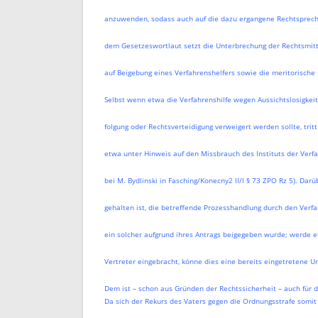
anzuwenden, sodass auch auf die dazu ergangene Rechtsprech
dem Gesetzeswortlaut setzt die Unterbrechung der Rechtsmittel
auf Beigebung eines Verfahrenshelfers sowie die meritorische 
Selbst wenn etwa die Verfahrenshilfe wegen Aussichtslosigkeit
folgung oder Rechtsverteidigung verweigert werden sollte, tri
etwa unter Hinweis auf den Missbrauch des Instituts der Verf
bei M. Bydlinski in Fasching/Konecny2 II/l § 73 ZPO Rz 5). Darü
gehalten ist, die betreffende Prozesshandlung durch den Verf
ein solcher aufgrund ihres Antrags beigegeben wurde; werde e
Vertreter eingebracht, könne dies eine bereits eingetretene U
Dem ist – schon aus Gründen der Rechtssicherheit – auch für d
Da sich der Rekurs des Vaters gegen die Ordnungsstrafe somit s