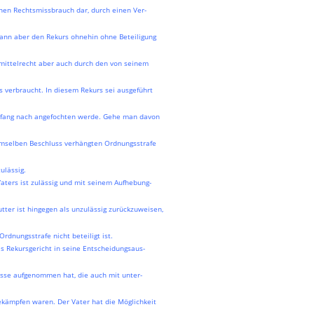
inen Rechtsmissbrauch dar, durch einen Ver-
 dann aber den Rekurs ohnehin ohne Beteiligung
smittelrecht aber auch durch den von seinem
 verbraucht. In diesem Rekurs sei ausgeführt
mfang nach angefochten werde. Gehe man davon
emselben Beschluss verhängten Ordnungsstrafe
ulässig.
aters ist zulässig und mit seinem Aufhebung-
tter ist hingegen als unzulässig zurückzuweisen,
rdnungsstrafe nicht beteiligt ist.
s Rekursgericht in seine Entscheidungsaus-
üsse aufgenommen hat, die auch mit unter-
bekämpfen waren. Der Vater hat die Möglichkeit