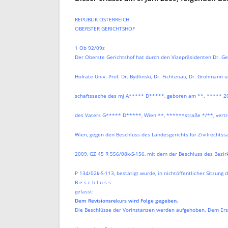
REPUBLIK ÖSTERREICH
OBERSTER GERICHTSHOF
1 Ob 92/09z
Der Oberste Gerichtshof hat durch den Vizepräsidenten Dr. Ge
Hofräte Univ.-Prof. Dr. Bydlinski, Dr. Fichtenau, Dr. Grohmann un
schaftssache des mj A***** D*****, geboren am **. ***** 200
des Vaters G***** D*****, Wien **, ******straße */**, vertre
Wien, gegen den Beschluss des Landesgerichts für Zivilrechtss
2009, GZ 45 R 556/08k-S-156, mit dem der Beschluss des Bezirk
P 134/02k-S-113, bestätigt wurde, in nichtöffentlicher Sitzung 
B e s c h l u s s
gefasst:
Dem Revisionsrekurs wird Folge gegeben.
Die Beschlüsse der Vorinstanzen werden aufgehoben. Dem Erst