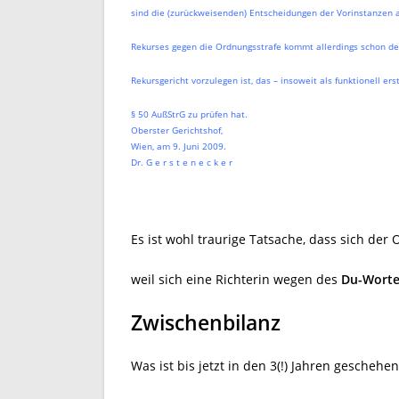
sind die (zurückweisenden) Entscheidungen der Vorinstanzen 
Rekurses gegen die Ordnungsstrafe kommt allerdings schon des
Rekursgericht vorzulegen ist, das – insoweit als funktionell er
§ 50 AußStrG zu prüfen hat.
Oberster Gerichtshof,
Wien, am 9. Juni 2009.
Dr. G e r s t e n e c k e r
Es ist wohl traurige Tatsache, dass sich der
weil sich eine Richterin wegen des
Du-Worte
Zwischenbilanz
Was ist bis jetzt in den 3(!) Jahren gescheh