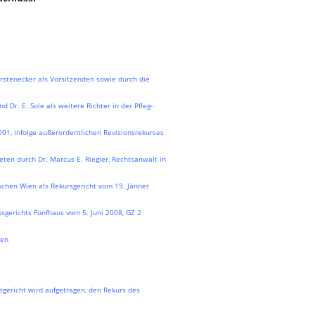
rstenecker als Vorsitzenden sowie durch die
d Dr. E. Sole als weitere Richter in der Pfleg-
1, infolge außerordentlichen Revisionsrekurses
ten durch Dr. Marcus E. Riegler, Rechtsanwalt in
achen Wien als Rekursgericht vom 19. Jänner
sgerichts Fünfhaus vom 5. Juni 2008, GZ 2
den
gericht wird aufgetragen, den Rekurs des