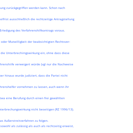
ung zurückgegriffen werden kann. Schon nach
frist ausschließlich die rechtzeitige Antragstellung
Erledigung des Verfahrenshilfeantrags voraus.
 oder Mutwilligkeit der beabsichtigten Rechtsver-
tt die Unterbrechimgswirkung ein, ohne dass diese
ahrenshiife verweigert würde (vgl nur die Nachweise
ber hinaus wurde judiziert, dass die Partei nicht
ahrenshelfer vornehmen zu lassen, auch wenn ihr
twa eine Berufung durch einen frei gewählten
nterbrechungswirkung nicht beseitigen (RZ 1996/13).
as Außerstreitverfahren zu folgen.
owohl als zulässig als auch als rechtzeitig erweist,