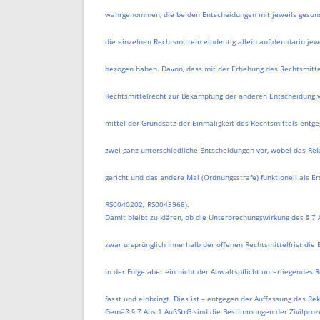
wahrgenommen, die beiden Entscheidungen mit jeweils gesond
die einzelnen Rechtsmitteln eindeutig allein auf den darin j
bezogen haben. Davon, dass mit der Erhebung des Rechtsmitte
Rechtsmittelrecht zur Bekämpfung der anderen Entscheidung 
mittel der Grundsatz der Einmaligkeit des Rechtsmittels entge
zwei ganz unterschiedliche Entscheidungen vor, wobei das Reku
gericht und das andere Mal (Ordnungsstrafe) funktionell als Ers
RS0040202; RS0043968).
Damit bleibt zu klären, ob die Unterbrechungswirkung des § 7 
zwar ursprünglich innerhalb der offenen Rechtsmittelfrist die
in der Folge aber ein nicht der Anwaltspflicht unterliegendes Re
fasst und einbringt. Dies ist – entgegen der Auffassung des Re
Gemäß § 7 Abs 1 AußStrG sind die Bestimmungen der Zivilproz