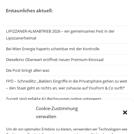
Erstaunliches aktuell:
LIPIZZANER-ALMABTRIEB 2026 – ein gemeinsames Fest in der
Lipizzanerheimat
Bei Wien Energie haperts scheinbar mit der Kontrolle
Dieselkino Oberwart eröffnet neuen Premium-Kinosaal
Die Post bringt allen was
FPÖ – Schnedlitz: „Bablers Eingriffe in die Privatsphäre gehen zu weit
– den Staat geht es nichts an, wer zuhause auf YouPorn & Co surft!“
Zurzeit sind gefakte A1-Rechnungen online unterwegs
Cookie-Zustimmung
Salzburgs Juden und ihre Sicherheit: „Erst nach einem Anschlag wäre
verwalten
die Gefahr endlich konkret!“
Biologisches Wunder in Ceuta
Um dir ein optimales Erlebnis zu bieten, verwenden wir Technologien wie