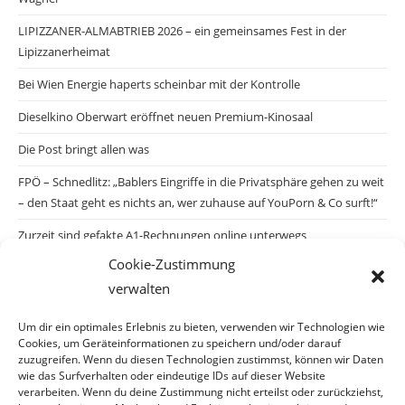
LIPIZZANER-ALMABTRIEB 2026 – ein gemeinsames Fest in der
Lipizzanerheimat
Bei Wien Energie haperts scheinbar mit der Kontrolle
Dieselkino Oberwart eröffnet neuen Premium-Kinosaal
Die Post bringt allen was
FPÖ – Schnedlitz: „Bablers Eingriffe in die Privatsphäre gehen zu weit
– den Staat geht es nichts an, wer zuhause auf YouPorn & Co surft!“
Zurzeit sind gefakte A1-Rechnungen online unterwegs
Cookie-Zustimmung
Salzburgs Juden und ihre Sicherheit: „Erst nach einem Anschlag wäre
verwalten
die Gefahr endlich konkret!“
Biologisches Wunder in Ceuta
Um dir ein optimales Erlebnis zu bieten, verwenden wir Technologien wie
Cookies, um Geräteinformationen zu speichern und/oder darauf
Ein vermeintliches Abschiebemärchen
zuzugreifen. Wenn du diesen Technologien zustimmst, können wir Daten
wie das Surfverhalten oder eindeutige IDs auf dieser Website
verarbeiten. Wenn du deine Zustimmung nicht erteilst oder zurückziehst,