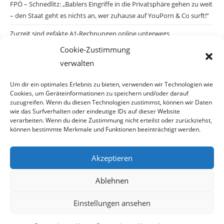
FPÖ – Schnedlitz: „Bablers Eingriffe in die Privatsphäre gehen zu weit
– den Staat geht es nichts an, wer zuhause auf YouPorn & Co surft!“
Zurzeit sind gefakte A1-Rechnungen online unterwegs
Cookie-Zustimmung
Salzburgs Juden und ihre Sicherheit: „Erst nach einem Anschlag wäre
verwalten
die Gefahr endlich konkret!“
Biologisches Wunder in Ceuta
Um dir ein optimales Erlebnis zu bieten, verwenden wir Technologien wie
Cookies, um Geräteinformationen zu speichern und/oder darauf
Ein vermeintliches Abschiebemärchen
zuzugreifen. Wenn du diesen Technologien zustimmst, können wir Daten
wie das Surfverhalten oder eindeutige IDs auf dieser Website
verarbeiten. Wenn du deine Zustimmung nicht erteilst oder zurückziehst,
können bestimmte Merkmale und Funktionen beeinträchtigt werden.
Archiv
Akzeptieren
Archiv
Ablehnen
Einstellungen ansehen
© Copyright 2026 · Auch Ihre Information ist uns wichtig! Haben Sie eine