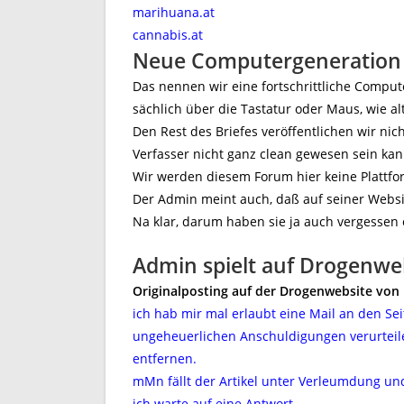
marihuana.at
cannabis.at
Neue Computergeneration
Das nennen wir eine fortschrittliche Comput
sächlich über die Tastatur oder Maus, wie alt
Den Rest des Briefes veröffentlichen wir nic
Verfasser nicht ganz clean gewesen sein kann
Wir werden diesem Forum hier keine Plattf
Der Admin meint auch, daß auf seiner Websit
Na klar, darum haben sie ja auch vergesse
Admin spielt auf Drogenweb
Originalposting auf der Drogenwebsite von 
ich hab mir mal erlaubt eine Mail an den Se
ungeheuerlichen Anschuldigungen verurteile
entfernen.
mMn fällt der Artikel unter Verleumdung un
ich warte auf eine Antwort.