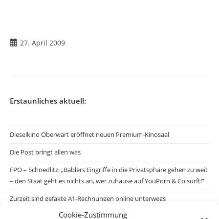
Beitrag
27. April 2009
veröffentlicht:
Erstaunliches aktuell:
Dieselkino Oberwart eröffnet neuen Premium-Kinosaal
Die Post bringt allen was
FPÖ – Schnedlitz: „Bablers Eingriffe in die Privatsphäre gehen zu weit
– den Staat geht es nichts an, wer zuhause auf YouPorn & Co surft!“
Zurzeit sind gefakte A1-Rechnungen online unterwegs
Cookie-Zustimmung
Salzburgs Juden und ihre Sicherheit: „Erst nach einem Anschlag wäre