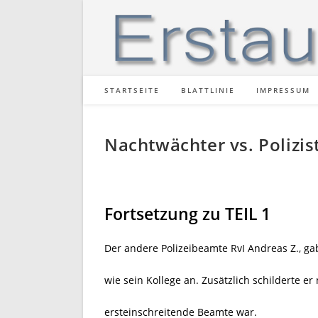
Zum
Inhalt
springen
STARTSEITE
BLATTLINIE
IMPRESSUM
Nachtwächter vs. Polizist
Fortsetzung zu TEIL 1
Der andere Polizeibeamte RvI Andreas Z., ga
wie sein Kollege an. Zusätzlich schilderte e
ersteinschreitende Beamte war.