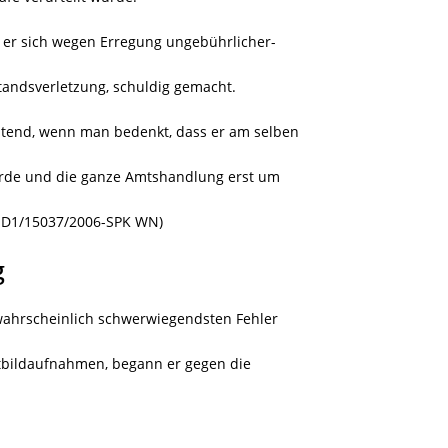
e er sich wegen Erregung ungebührlicher-
tandsverletzung, schuldig gemacht.
tend, wenn man bedenkt, dass er am selben
urde und die ganze Amtshandlung erst um
Z:D1/15037/2006-SPK WN)
g
n wahrscheinlich schwerwiegendsten Fehler
htbildaufnahmen, begann er gegen die