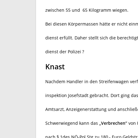
zwischen 55 und
65 Kilogramm wiegen.
Bei diesen Körpermassen hätte er nicht einm
dienst erfüllt. Daher stellt sich die berecht
dienst der Polizei ?
Knast
Nachdem Handler in den Streifenwagen verfra
inspektion Josefstadt gebracht. Dort ging d
Amtsarzt, Anzeigenerstattung und anschließe
Schwerwiegend kann das
„Verbrechen“
von H
nach § 1des NÖ-Pol.Stg zu 180,- Euro Geldstr