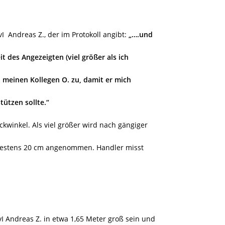
vI
Andreas Z., der im Protokoll angibt:
„….und
t des Angezeigten (viel größer als ich
ich meinen Kollegen O. zu, damit er mich
ützen sollte.“
ckwinkel. Als viel größer wird nach gängiger
destens 20 cm angenommen. Handler misst
I Andreas Z. in etwa 1,65 Meter groß sein und