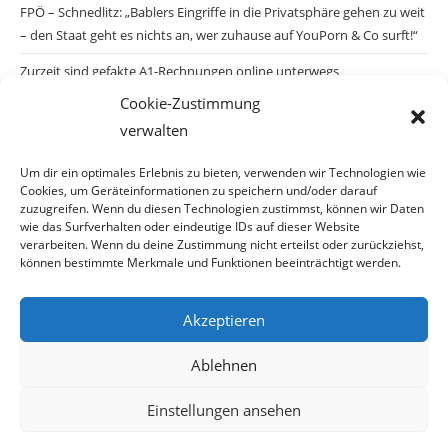
FPÖ – Schnedlitz: „Bablers Eingriffe in die Privatsphäre gehen zu weit
– den Staat geht es nichts an, wer zuhause auf YouPorn & Co surft!“
Zurzeit sind gefakte A1-Rechnungen online unterwegs
Cookie-Zustimmung
Salzburgs Juden und ihre Sicherheit: „Erst nach einem Anschlag wäre
verwalten
die Gefahr endlich konkret!“
Biologisches Wunder in Ceuta
Um dir ein optimales Erlebnis zu bieten, verwenden wir Technologien wie
Cookies, um Geräteinformationen zu speichern und/oder darauf
Ein vermeintliches Abschiebemärchen
zuzugreifen. Wenn du diesen Technologien zustimmst, können wir Daten
wie das Surfverhalten oder eindeutige IDs auf dieser Website
verarbeiten. Wenn du deine Zustimmung nicht erteilst oder zurückziehst,
können bestimmte Merkmale und Funktionen beeinträchtigt werden.
Archiv
Akzeptieren
Archiv
Ablehnen
Einstellungen ansehen