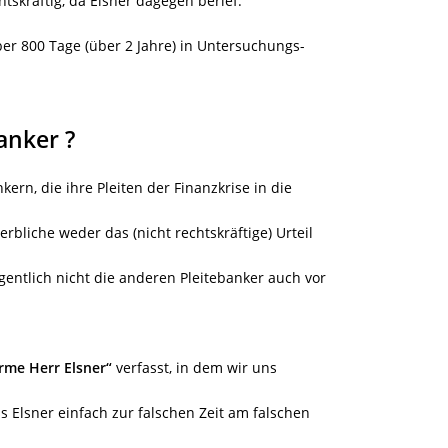
chtskräftig, da Elsner dagegen berief.
ber 800 Tage (über 2 Jahre) in Untersuchungs-
anker ?
rn, die ihre Pleiten der Finanzkrise in die
bliche weder das (nicht rechtskräftige) Urteil
entlich nicht die anderen Pleitebanker auch vor
rme Herr Elsner“
verfasst, in dem wir uns
s Elsner einfach zur falschen Zeit am falschen