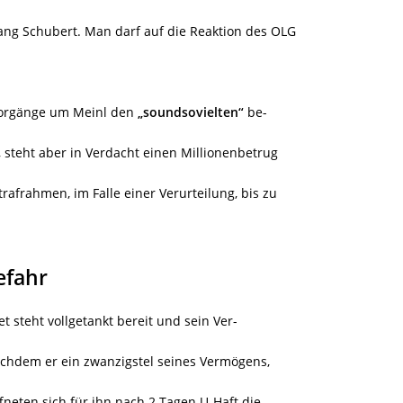
ang Schubert. Man darf auf die Reaktion des OLG
Vorgänge um Meinl den
„soundsovielten“
be-
t, steht aber in Verdacht einen Millionenbetrug
rafrahmen, im Falle einer Verurteilung, bis zu
efahr
jet steht vollgetankt bereit und sein Ver-
chdem er ein zwanzigstel seines Vermögens,
ffneten sich für ihn nach 2 Tagen U-Haft die