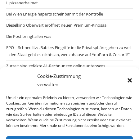
Lipizzanerheimat
Bei Wien Energie haperts scheinbar mit der Kontrolle
Dieselkino Oberwart eröffnet neuen Premium-Kinosaal
Die Post bringt allen was
FPÖ – Schnedlitz: „Bablers Eingriffe in die Privatsphäre gehen zu weit
– den Staat geht es nichts an, wer zuhause auf YouPorn & Co surft!“
Zurzeit sind gefakte A1-Rechnungen online unterwegs
Cookie-Zustimmung
Salzburgs Juden und ihre Sicherheit: „Erst nach einem Anschlag wäre
verwalten
die Gefahr endlich konkret!“
Biologisches Wunder in Ceuta
Um dir ein optimales Erlebnis zu bieten, verwenden wir Technologien wie
Cookies, um Geräteinformationen zu speichern und/oder darauf
Ein vermeintliches Abschiebemärchen
zuzugreifen. Wenn du diesen Technologien zustimmst, können wir Daten
wie das Surfverhalten oder eindeutige IDs auf dieser Website
verarbeiten. Wenn du deine Zustimmung nicht erteilst oder zurückziehst,
können bestimmte Merkmale und Funktionen beeinträchtigt werden.
Archiv