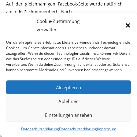
Auf der gleichnamigen Facebook-Seite wurde natürlich
auch fleißig kommentiert. Nach-
Cookie-Zustimmung
folgend ein höchst primitiver Kommentar, welcher
verwalten
stellvertretend für etliche andere steht
Um dir ein optimales Erlebnis zu bieten, verwenden wir Technologien wie
und das Bild von „Heimat ohne Hass“ abrundet.
Cookies, um Geräteinformationen zu speichern und/oder darauf
zuzugreifen. Wenn du diesen Technologien zustimmst, können wir Daten
wie das Surfverhalten oder eindeutige IDs auf dieser Website
verarbeiten. Wenn du deine Zustimmung nicht erteilst oder zurückziehst,
können bestimmte Merkmale und Funktionen beeinträchtigt werden.
Akzeptieren
Screen: facebook.com (Account: Heimat ohne Hass)
Ablehnen
Dazu sei angemerkt, dass Claudia M. die AHS-Matura hat.
Einstellungen ansehen
Ob die Userin Viola Medulin auch
maturiert hat? Aber der Überhammer kommt noch, denn
Datenschutzerklärung
Datenschutzerklärung
Impressum
Claudia M. ist gar nicht mehr im