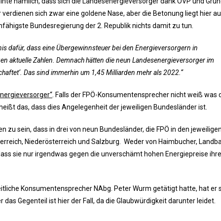
inte nämlich, dass sich die Landesenergieversorger dank ÖVP und Grün
verdienen sich zwar eine goldene Nase, aber die Betonung liegt hier au
nfähigste Bundesregierung der 2. Republik nichts damit zu tun.
nis dafür, dass eine Übergewinnsteuer bei den Energieversorgern in
igen aktuelle Zahlen. Demnach hätten die neun Landesenergieversorger im
haftet‘. Das sind immerhin um 1,45 Milliarden mehr als 2022.“
nergieversorger“
. Falls der FPÖ-Konsumentensprecher nicht weiß was 
 heißt das, dass dies Angelegenheit der jeweiligen Bundesländer ist.
 zu sein, dass in drei von neun Bundesländer, die FPÖ in den jeweilige
terreich, Niederösterreich und Salzburg. Weder von Haimbucher, Landb
ass sie nur irgendwas gegen die unverschämt hohen Energiepreise ihre
eitliche Konsumentensprecher NAbg. Peter Wurm getätigt hatte, hat er 
das Gegenteil ist hier der Fall, da die Glaubwürdigkeit darunter leidet.