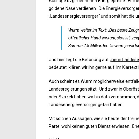
Aussage bzgl. der hohen Energiepreise. Er me
goldene Nase verdienen. Die Energieversorger 
„Landesenergieversorger“
und somit hat die u
Wurm weiter im Text: „Das beste Zeug
öffentlicher Hand wirkungslos ist, ze
Summe 2,5 Milliarden Gewinn ‚erwirtsc
Und hier liegt die Betonung auf
„neun Landese
bedeutet, klären wir ihn gerne auf. Im Klartext
Auch scheint es Wurm möglicherweise entfallen
Landesregierungen sitzt. Und zwar in Oberös
oder Svazek haben wir bis dato vernommen, d
Landesenergieversorger getan haben.
Mit solchen Aussagen, wie sie heute der freih
Partei wohl keinen guten Dienst erwiesen. Eher 