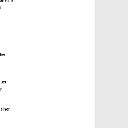
en eine
f
das
n
auer
r
seiner