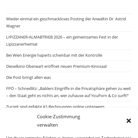
Wieder einmal ein geschmackloses Posting der Anwältin Dr. Astrid
Wagner
LIPIZZANER-ALMABTRIEB 2026 – ein gemeinsames Fest in der
Lipizzanerheimat
Bei Wien Energie haperts scheinbar mit der Kontrolle
Dieselkino Oberwart eröffnet neuen Premium-Kinosaal
Die Post bringt allen was
FPÖ – Schnedlitz: „Bablers Eingriffe in die Privatsphäre gehen zu weit
– den Staat geht es nichts an, wer zuhause auf YouPorn & Co surft!“
Zurzeit sind gefakte A1-Rechnungen online unterwegs
Cookie-Zustimmung
Salzburgs Juden und ihre Sicherheit: „Erst nach einem Anschlag wäre
verwalten
die Gefahr endlich konkret!“
Biologisches Wunder in Ceuta
Um dir ein optimales Erlebnis zu bieten, verwenden wir Technologien wie