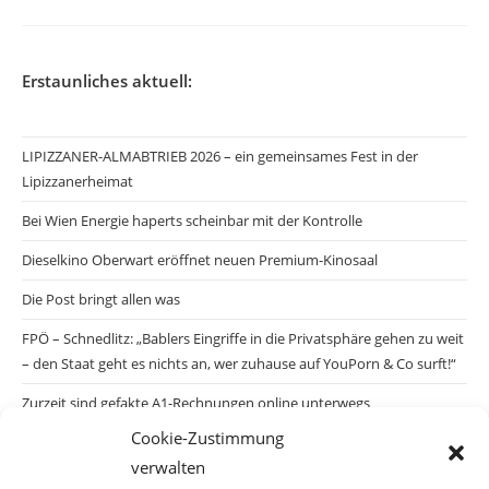
Erstaunliches aktuell:
LIPIZZANER-ALMABTRIEB 2026 – ein gemeinsames Fest in der
Lipizzanerheimat
Bei Wien Energie haperts scheinbar mit der Kontrolle
Dieselkino Oberwart eröffnet neuen Premium-Kinosaal
Die Post bringt allen was
FPÖ – Schnedlitz: „Bablers Eingriffe in die Privatsphäre gehen zu weit
– den Staat geht es nichts an, wer zuhause auf YouPorn & Co surft!“
Zurzeit sind gefakte A1-Rechnungen online unterwegs
Cookie-Zustimmung
Salzburgs Juden und ihre Sicherheit: „Erst nach einem Anschlag wäre
verwalten
die Gefahr endlich konkret!“