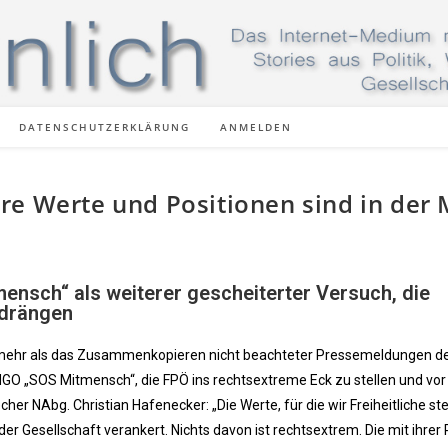
DATENSCHUTZERKLÄRUNG
ANMELDEN
e Werte und Positionen sind in der 
ensch“ als weiterer gescheiterter Versuch, die
u drängen
ht mehr als das Zusammenkopieren nicht beachteter Pressemeldungen d
e NGO „SOS Mitmensch“, die FPÖ ins rechtsextreme Eck zu stellen und vor 
r NAbg. Christian Hafenecker: „Die Werte, für die wir Freiheitliche st
der Gesellschaft verankert. Nichts davon ist rechtsextrem. Die mit ihrer P