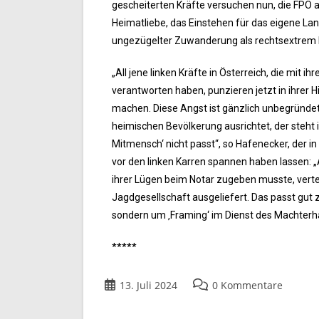
gescheiterten Kräfte versuchen nun, die FPÖ
Heimatliebe, das Einstehen für das eigene La
ungezügelter Zuwanderung als rechtsextrem 
„All jene linken Kräfte in Österreich, die mit
verantworten haben, punzieren jetzt in ihrer 
machen. Diese Angst ist gänzlich unbegründet.
heimischen Bevölkerung ausrichtet, der steht i
Mitmensch‘ nicht passt“, so Hafenecker, der 
vor den linken Karren spannen haben lassen: „Au
ihrer Lügen beim Notar zugeben musste, vertei
Jagdgesellschaft ausgeliefert. Das passt gut 
sondern um ‚Framing‘ im Dienst des Machterha
*****
13. Juli 2024
0 Kommentare