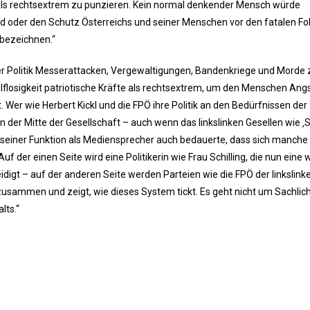
 als rechtsextrem zu punzieren. Kein normal denkender Mensch würde
nd oder den Schutz Österreichs und seiner Menschen vor den fatalen Fo
bezeichnen.“
 ihrer Politik Messerattacken, Vergewaltigungen, Bandenkriege und Morde 
Hilflosigkeit patriotische Kräfte als rechtsextrem, um den Menschen Ang
 Wer wie Herbert Kickl und die FPÖ ihre Politik an den Bedürfnissen der
n der Mitte der Gesellschaft – auch wenn das linkslinken Gesellen wie 
in seiner Funktion als Mediensprecher auch bedauerte, dass sich manch
f der einen Seite wird eine Politikerin wie Frau Schilling, die nun eine 
digt – auf der anderen Seite werden Parteien wie die FPÖ der linkslink
zusammen und zeigt, wie dieses System tickt. Es geht nicht um Sachlich
lts.“