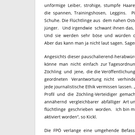
unförmige Leiber, strohige, stumpfe Haare,
die spannen, Trainingshosen, Leggins. Pi
Schuhe. Die Flüchtlinge aus dem nahen Ost
jünger. Und irgendwie schwant ihnen das, 
Und sie werden sehr böse und würden die 
Aber das kann man ja nicht laut sagen. Sagen s
Angesichts dieser pauschalierend-herabw
könne man nicht einfach zur Tagesordnun
Zöchling und jene, die die Veröffentlichun
geordneten Verantwortung nicht verhinde
jede journalistische Ethik vermissen lassen
Profil und die Zöchling-Verteidiger gemach
annähernd vergleichbarer abfälliger Art u
flüchtlinge geschrieben worden. Ich bin mi
aktiviert worden“, so Kickl.
Die FPÖ verlange eine umgehende Befassun