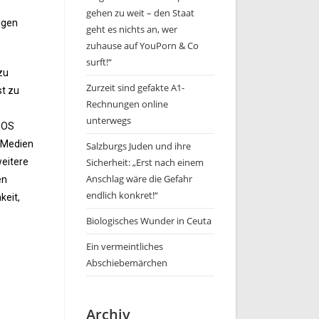
gehen zu weit – den Staat
lgen
geht es nichts an, wer
zuhause auf YouPorn & Co
surft!“
zu
Zurzeit sind gefakte A1-
st zu
Rechnungen online
unterwegs
‚SOS
e Medien
Salzburgs Juden und ihre
weitere
Sicherheit: „Erst nach einem
Anschlag wäre die Gefahr
en
endlich konkret!“
keit,
Biologisches Wunder in Ceuta
Ein vermeintliches
Abschiebemärchen
Archiv