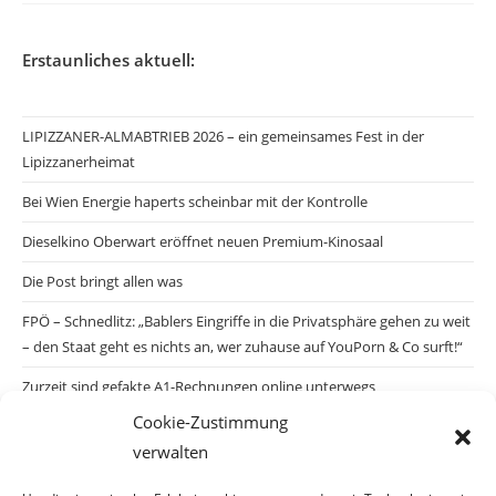
Erstaunliches aktuell:
LIPIZZANER-ALMABTRIEB 2026 – ein gemeinsames Fest in der
Lipizzanerheimat
Bei Wien Energie haperts scheinbar mit der Kontrolle
Dieselkino Oberwart eröffnet neuen Premium-Kinosaal
Die Post bringt allen was
FPÖ – Schnedlitz: „Bablers Eingriffe in die Privatsphäre gehen zu weit
– den Staat geht es nichts an, wer zuhause auf YouPorn & Co surft!“
Zurzeit sind gefakte A1-Rechnungen online unterwegs
Cookie-Zustimmung
Salzburgs Juden und ihre Sicherheit: „Erst nach einem Anschlag wäre
verwalten
die Gefahr endlich konkret!“
Biologisches Wunder in Ceuta