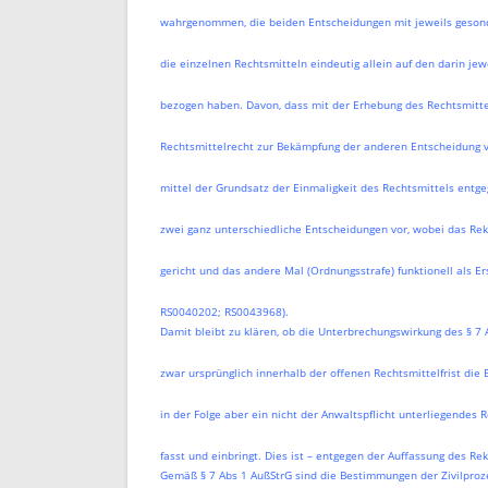
wahrgenommen, die beiden Entscheidungen mit jeweils gesond
die einzelnen Rechtsmitteln eindeutig allein auf den darin j
bezogen haben. Davon, dass mit der Erhebung des Rechtsmitte
Rechtsmittelrecht zur Bekämpfung der anderen Entscheidung 
mittel der Grundsatz der Einmaligkeit des Rechtsmittels entge
zwei ganz unterschiedliche Entscheidungen vor, wobei das Reku
gericht und das andere Mal (Ordnungsstrafe) funktionell als Ers
RS0040202; RS0043968).
Damit bleibt zu klären, ob die Unterbrechungswirkung des § 7 
zwar ursprünglich innerhalb der offenen Rechtsmittelfrist die
in der Folge aber ein nicht der Anwaltspflicht unterliegendes Re
fasst und einbringt. Dies ist – entgegen der Auffassung des Re
Gemäß § 7 Abs 1 AußStrG sind die Bestimmungen der Zivilproz