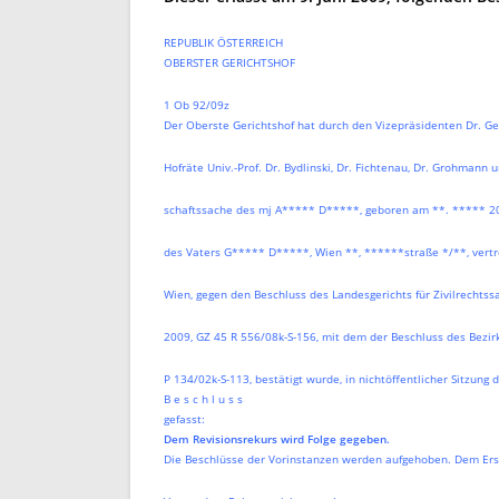
REPUBLIK ÖSTERREICH
OBERSTER GERICHTSHOF
1 Ob 92/09z
Der Oberste Gerichtshof hat durch den Vizepräsidenten Dr. Ge
Hofräte Univ.-Prof. Dr. Bydlinski, Dr. Fichtenau, Dr. Grohmann un
schaftssache des mj A***** D*****, geboren am **. ***** 200
des Vaters G***** D*****, Wien **, ******straße */**, vertre
Wien, gegen den Beschluss des Landesgerichts für Zivilrechtss
2009, GZ 45 R 556/08k-S-156, mit dem der Beschluss des Bezirk
P 134/02k-S-113, bestätigt wurde, in nichtöffentlicher Sitzung 
B e s c h l u s s
gefasst:
Dem Revisionsrekurs wird Folge gegeben.
Die Beschlüsse der Vorinstanzen werden aufgehoben. Dem Erst