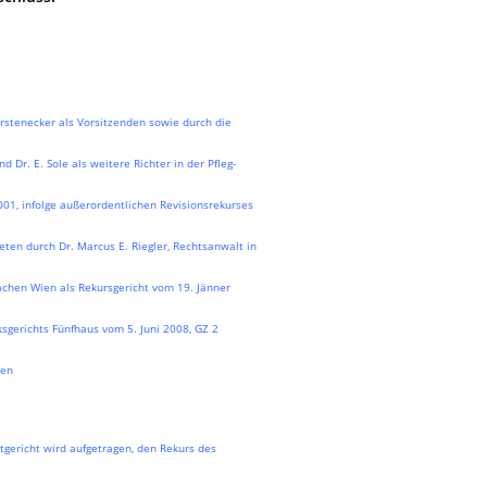
rstenecker als Vorsitzenden sowie durch die
d Dr. E. Sole als weitere Richter in der Pfleg-
1, infolge außerordentlichen Revisionsrekurses
ten durch Dr. Marcus E. Riegler, Rechtsanwalt in
achen Wien als Rekursgericht vom 19. Jänner
sgerichts Fünfhaus vom 5. Juni 2008, GZ 2
den
gericht wird aufgetragen, den Rekurs des