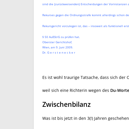
sind die (zurückweisenden) Entscheidungen der Vorinstanzen 
Rekurses gegen die Ordnungsstrafe kommt allerdings schon des
Rekursgericht vorzulegen ist, das – insoweit als funktionell er
§ 50 AußStrG zu prüfen hat.
Oberster Gerichtshof,
Wien, am 9. Juni 2009.
Dr. G e r s t e n e c k e r
Es ist wohl traurige Tatsache, dass sich der
weil sich eine Richterin wegen des
Du-Worte
Zwischenbilanz
Was ist bis jetzt in den 3(!) Jahren gescheh