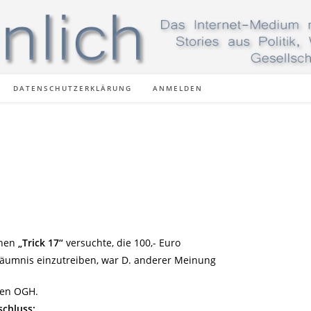
DATENSCHUTZERKLÄRUNG
ANMELDEN
chen
„Trick 17“
versuchte, die 100,- Euro
säumnis einzutreiben, war D. anderer Meinung
den OGH.
schluss: