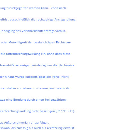
ung zurückgegriffen werden kann. Schon nach
frist ausschließlich die rechtzeitige Antragstellung
Erledigung des Verfahrenshilfeantrags voraus.
 oder Mutwilligkeit der beabsichtigten Rechtsver-
tt die Unterbrechimgswirkung ein, ohne dass diese
ahrenshiife verweigert würde (vgl nur die Nachweise
ber hinaus wurde judiziert, dass die Partei nicht
ahrenshelfer vornehmen zu lassen, auch wenn ihr
twa eine Berufung durch einen frei gewählten
nterbrechungswirkung nicht beseitigen (RZ 1996/13).
as Außerstreitverfahren zu folgen.
owohl als zulässig als auch als rechtzeitig erweist,