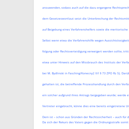
anzuwenden, sodass auch auf die dazu ergangene Rechtsprech
dem Gesetzeswortlaut setzt die Unterbrechung der Rechtsmittel
auf Beigebung eines Verfahrenshelfers sowie die meritorische 
Selbst wenn etwa die Verfahrenshilfe wegen Aussichtslosigkeit
folgung oder Rechtsverteidigung verweigert werden sollte, tri
etwa unter Hinweis auf den Missbrauch des Instituts der Verf
bei M. Bydlinski in Fasching/Konecny2 II/l § 73 ZPO Rz 5). Darü
gehalten ist, die betreffende Prozesshandlung durch den Verf
ein solcher aufgrund ihres Antrags beigegeben wurde; werde e
Vertreter eingebracht, könne dies eine bereits eingetretene U
Dem ist – schon aus Gründen der Rechtssicherheit – auch für d
Da sich der Rekurs des Vaters gegen die Ordnungsstrafe somit s