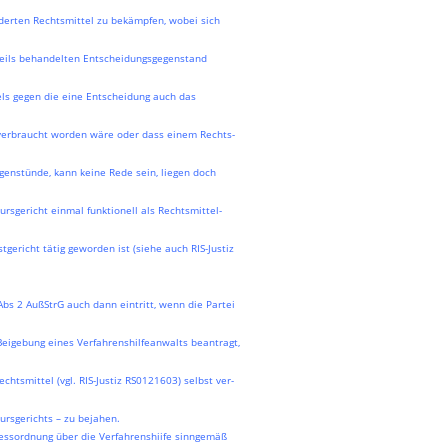
erten Rechtsmittel zu bekämpfen, wobei sich
eweils behandelten Entscheidungsgegenstand
ls gegen die eine Entscheidung auch das
verbraucht worden wäre oder dass einem Rechts-
genstünde, kann keine Rede sein, liegen doch
rsgericht einmal funktionell als Rechtsmittel-
tgericht tätig geworden ist (siehe auch RIS-Justiz
Abs 2 AußStrG auch dann eintritt, wenn die Partei
 Beigebung eines Verfahrenshilfeanwalts beantragt,
chtsmittel (vgl. RIS-Justiz RS0121603) selbst ver-
kursgerichts – zu bejahen.
essordnung über die Verfahrenshiife sinngemäß