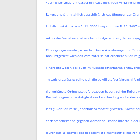
Vater unter anderem darauf hin, dass durch den Verfahrenshel
Rekurs enthält inhaltlich ausschließlich Ausführungen zur Ord
lediglich auf diese. Am 7. 12. 2007 langte ein am 5. 12. 2007 
rekurs des Verfahrenshelfers beim Erstgericht ein, der sich ge
Obsorgefrage wendet; er enthält keine Ausführungen zur Ordn
Das Erstgericht wies den vom Vater selbst erhobenen Rekurs g
einerseits wegen des auch im Außerstreitverfahren anzuwend
-mittels unzulässig; sollte sich die bewilligte Verfahrenshilfe
die verhängte Ordnungsstrafe bezogen haben, sei der Rekurs v
Das Rekursgericht bestätigte diese Entscheidung und erklärte d
lässig. Der Rekurs sei jedenfalls verspätet gewesen. Soweit de
Verfahrenshelfer beigegeben worden sei, könne innerhalb der 
laufenden Rekursfrist das beabsichtigte Rechtsmittel nur von