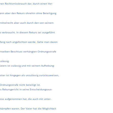
inen Rechtsmissbrauch dar, durch einen Ver-
 dann aber den Rekurs ohnehin ohne Beteiligung
smittelrecht aber auch durch den von seinem
 verbraucht. In diesem Rekurs sei ausgeführt
mfang nach angefochten werde. Gehe man davon
emselben Beschluss verhängten Ordnungsstrafe
ulässig.
aters ist zulässig und mit seinem Aufhebung-
tter ist hingegen als unzulässig zurückzuweisen,
rdnungsstrafe nicht beteiligt ist.
s Rekursgericht in seine Entscheidungsaus-
üsse aufgenommen hat, die auch mit unter-
bekämpfen waren. Der Vater hat die Möglichkeit