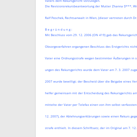
Vaters dem Rekursgericht vorzulegen.
Die Revisionsrekursbeantwortung der Mutter Zhanna D***, Wie
Ralf Peschek, Rechtsanwalt in Wien, (dieser vertreten durch D
B e g r ü n d u n g :
Mit Beschluss vom 29. 12. 2006 (ON 419) gab das Rekursgeric
Obsorgeverfahren ergangenen Beschluss des Erstgerichts nicht 
Vater eine Ordnungsstrafe wegen bestimmter Äußerungen in se
ungen des Rekursgerichts wurde dem Vater am 7. 3. 2007 zugest
2007 wurde bewilligt; der Bescheid über die Beigabe eines Ve
helfer gemeinsam mit der Entscheidung des Rekursgerichts am 
mittelte der Vater per Telefax einen von ihm selbst verfassten 
12. 2007), der Ablehnungserklärungen sowie einen Rekurs geg
strafe enthielt. In diesem Schriftsatz, der im Original am 7. 1