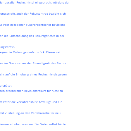
fer parallel Rechtsmittel eingebracht würden; der
nungsstrafe, auch der Rekursantrag bezieht sich
zur Post gegebener außerordentlicher Revisions-
gen die Entscheidung des Rekursgerichts in der
ungsstrafe.
egen die Ordnungsstrafe zurück. Dieser sei
enden Grundsatzes der Einmaligkeit des Rechts
 nicht auf die Erhebung eines Rechtsmittels gegen
erspätet.
en ordentlichen Revisionsrekurs für nicht zu-
m Vater die Verfahrenshilfe bewilligt und ein
mit Zustellung an den Verfahrenshelfer neu
 diesem erhoben werden. Der Vater selbst hätte