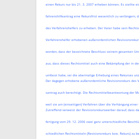
einen Rekurs nur bis 21. 3. 2007 erheben können. Es stellte e
fahrenshilfeantrag eine Rekursfrist wesentlich zu verlängern,
des Verfahrenshelfers zu erheben. Der Vater habe sein Recht
Verfahrenshelfer erhobenen außerordentlichen Revisionsrekurs
worden, dass der bezeichnete Beschluss seinem gesamten U
aus, dass dieses Rechtsmittel auch eine Bekämpfung der in d
umfasst habe, sei die abermalige Erhebung eines Rekurses unz
Der dagegen erhobene außerordentliche Revisionsrekurs des V
santrag auch berechtigt. Die Rechtsmittelbeantwortung der Mu
weil sie am (einseitigen) Verfahren über die Verhängung einer O
Zutreffend verweist der Revisionsrekurswerber darauf, dass da
fertigung vom 29. 12. 2006 zwei ganz unterschiedliche Beschl
schiedlichen Rechtsmitteln (Revisionsrekurs bzw. Rekurs) zu 