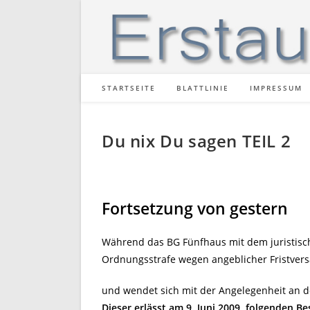
Zum
Inhalt
springen
STARTSEITE
BLATTLINIE
IMPRESSUM
Du nix Du sagen TEIL 2
Fortsetzung von gestern
Während das BG Fünfhaus mit dem juristis
Ordnungsstrafe wegen angeblicher Fristver
und wendet sich mit der Angelegenheit an 
Dieser erlässt am 9. Juni 2009, folgenden Be