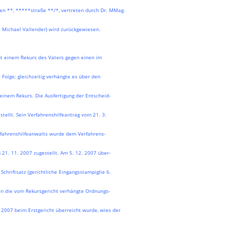
n **, *****straße **/*, vertreten durch Dr. MMag.
r. Michael Vallender) wird zurückgewiesen.
ht einem Rekurs des Vaters gegen einen im
Folge; gleichzeitig verhängte es über den
inem Rekurs. Die Ausfertigung der Entscheid-
ellt. Sein Verfahrenshilfeantrag vom 21. 3.
rfahrenshilfeanwalts wurde dem Verfahrens-
21. 11. 2007 zugestellt. Am 5. 12. 2007 über-
Schriftsatz (gerichtliche Eingangsstampiglie 6.
en die vom Rekursgericht verhängte Ordnungs-
2. 2007 beim Erstgericht überreicht wurde, wies der