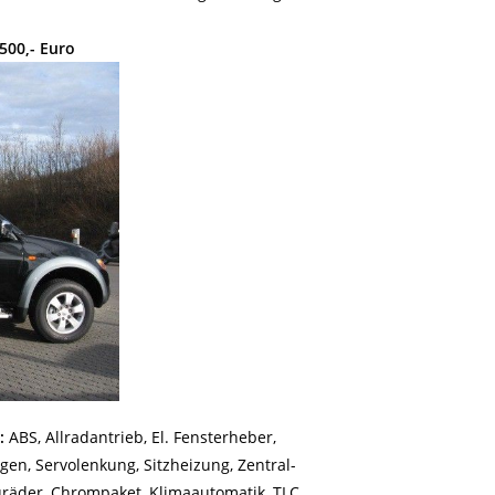
500,- Euro
:
ABS, Allradantrieb, El. Fensterheber,
lgen, Servolenkung, Sitzheizung, Zentral-
luräder, Chrompaket, Klimaautomatik, TLC,