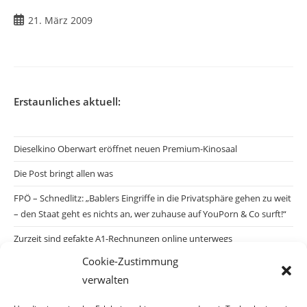
Beitrag
21. März 2009
veröffentlicht:
Erstaunliches aktuell:
Dieselkino Oberwart eröffnet neuen Premium-Kinosaal
Die Post bringt allen was
FPÖ – Schnedlitz: „Bablers Eingriffe in die Privatsphäre gehen zu weit
– den Staat geht es nichts an, wer zuhause auf YouPorn & Co surft!“
Zurzeit sind gefakte A1-Rechnungen online unterwegs
Cookie-Zustimmung
Salzburgs Juden und ihre Sicherheit: „Erst nach einem Anschlag wäre
verwalten
die Gefahr endlich konkret!“
Biologisches Wunder in Ceuta