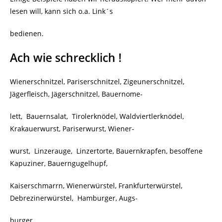
lesen will, kann sich o.a. Link´s
bedienen.
Ach wie schrecklich !
Wienerschnitzel, Pariserschnitzel, Zigeunerschnitzel,
Jägerfleisch, Jägerschnitzel, Bauernome-
lett,
Bauernsalat,
Tirolerknödel, Waldviertlerknödel,
Krakauerwurst, Pariserwurst, Wiener-
wurst,
Linzerauge,
Linzertorte, Bauernkrapfen, besoffene
Kapuziner, Bauerngugelhupf,
Kaiserschmarrn, Wienerwürstel, Frankfurterwürstel,
Debrezinerwürstel,
Hamburger, Augs-
burger.