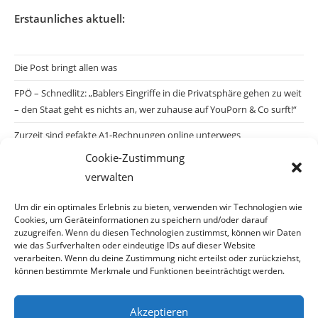
Erstaunliches aktuell:
Die Post bringt allen was
FPÖ – Schnedlitz: „Bablers Eingriffe in die Privatsphäre gehen zu weit
– den Staat geht es nichts an, wer zuhause auf YouPorn & Co surft!“
Zurzeit sind gefakte A1-Rechnungen online unterwegs
Cookie-Zustimmung
Salzburgs Juden und ihre Sicherheit: „Erst nach einem Anschlag wäre
verwalten
die Gefahr endlich konkret!“
Biologisches Wunder in Ceuta
Um dir ein optimales Erlebnis zu bieten, verwenden wir Technologien wie
Cookies, um Geräteinformationen zu speichern und/oder darauf
Ein vermeintliches Abschiebemärchen
zuzugreifen. Wenn du diesen Technologien zustimmst, können wir Daten
wie das Surfverhalten oder eindeutige IDs auf dieser Website
verarbeiten. Wenn du deine Zustimmung nicht erteilst oder zurückziehst,
können bestimmte Merkmale und Funktionen beeinträchtigt werden.
Archiv
Akzeptieren
Archiv