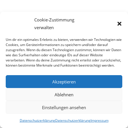
2009-03-22
Cookie-Zustimmung
verwalten
Um dir ein optimales Erlebnis zu bieten, verwenden wir Technologien wie
(Bitte beachten Sie den Einsendeschluss (31.03.2009)
Cookies, um Geräteinformationen zu speichern und/oder darauf
unseres prämierten Ideenwett-
zuzugreifen. Wenn du diesen Technologien zustimmst, können wir Daten
wie das Surfverhalten oder eindeutige IDs auf dieser Website
bewerbes im Beitrag
„Die Rathausfrau“
vom 21.03.2009)
verarbeiten. Wenn du deine Zustimmung nicht erteilst oder zurückziehst,
können bestimmte Merkmale und Funktionen beeinträchtigt werden.
Akzeptieren
Beitrag
22. März 2009
veröffentlicht:
Ablehnen
Einstellungen ansehen
Erstaunliches aktuell:
Datenschutzerklärung
Datenschutzerklärung
Impressum