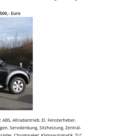
500,- Euro
:
ABS, Allradantrieb, El. Fensterheber,
lgen, Servolenkung, Sitzheizung, Zentral-
luräder, Chrompaket, Klimaautomatik, TLC,