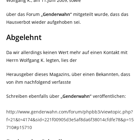
Wolfgang K., am 11.Juni 2009, sowie
über das Forum
„Genderwahn“
mitgeteilt wurde, dass das
Hausverbot wieder aufgehoben sei.
Abgelehnt
Da wir allerdings keinen Wert mehr auf einen Kontakt mit
Herrn Wolfgang K. legten, lies der
Herausgeber dieses Magazins, über einen Bekannten, dass
von ihm nachfolgend verfasste
Schreiben ebenfalls über
„Genderwahn“
veröffentlichen:
http://www.genderwahn.com/forum/phpbb3/viewtopic.php?
f=21&t=4174&sid=221f00905d3e5af8da6f38014cfdfe78&p=15
710#p15710