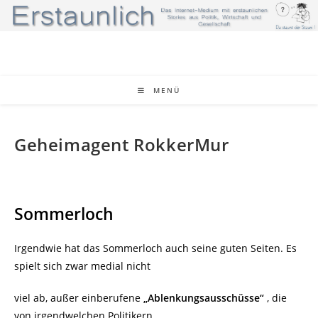
Zum
Inhalt
springen
MENÜ
Geheimagent RokkerMur
Sommerloch
Irgendwie hat das Sommerloch auch seine guten Seiten. Es
spielt sich zwar medial nicht
viel ab, außer einberufene
„Ablenkungsausschüsse“
, die
von irgendwelchen Politikern