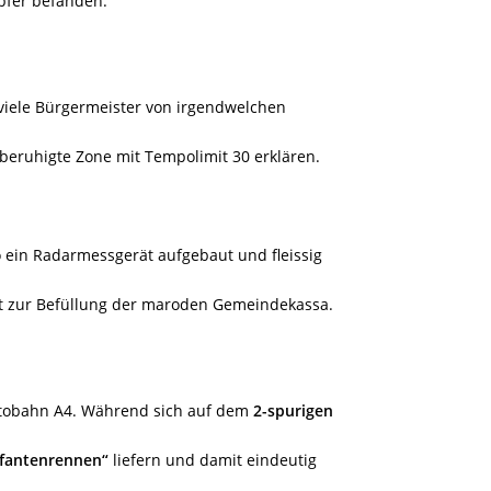
pfer befanden.
s viele Bürgermeister von irgendwelchen
sberuhigte Zone mit Tempolimit 30 erklären.
 ein Radarmessgerät aufgebaut und fleissig
nt zur Befüllung der maroden Gemeindekassa.
autobahn A4. Während sich auf dem
2-spurigen
efantenrennen“
liefern und damit eindeutig