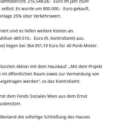
lamtsbericht, 216.548,58,- Euro im Jahr (fünf
us selbst: Es wurde um 800.000,- Euro gekauft.
ohnlage 25% über Verkehrswert.
ert und es liefen weitere Kosten an.
llion 489.510,- Euro (lt. Kontrollamt) aus.
ne) liegen bei 364.951,19 Euro für 40 Punk-Mieter.
stürzten Aktion mit dem Hauskauf. „Mit dem Projekt
ge im öffentlichen Raum sowie zur Vermeidung von
igetragen werden“, so das Kontrollamt.
 mit dem Fonds Soziales Wien aus dem Ernst
sbesitzer.
 Bestand die sofortige Schließung des Hauses