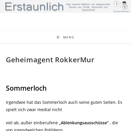
Zum
Inhalt
springen
MENÜ
Geheimagent RokkerMur
Sommerloch
Irgendwie hat das Sommerloch auch seine guten Seiten. Es
spielt sich zwar medial nicht
viel ab, außer einberufene
„Ablenkungsausschüsse“
, die
von irgendwelchen Politikern