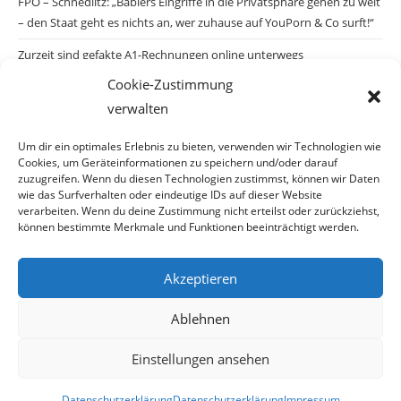
FPÖ – Schnedlitz: „Bablers Eingriffe in die Privatsphäre gehen zu weit
– den Staat geht es nichts an, wer zuhause auf YouPorn & Co surft!“
Zurzeit sind gefakte A1-Rechnungen online unterwegs
Cookie-Zustimmung
Salzburgs Juden und ihre Sicherheit: „Erst nach einem Anschlag wäre
verwalten
die Gefahr endlich konkret!“
Biologisches Wunder in Ceuta
Um dir ein optimales Erlebnis zu bieten, verwenden wir Technologien wie
Cookies, um Geräteinformationen zu speichern und/oder darauf
Ein vermeintliches Abschiebemärchen
zuzugreifen. Wenn du diesen Technologien zustimmst, können wir Daten
wie das Surfverhalten oder eindeutige IDs auf dieser Website
verarbeiten. Wenn du deine Zustimmung nicht erteilst oder zurückziehst,
können bestimmte Merkmale und Funktionen beeinträchtigt werden.
Archiv
Akzeptieren
Archiv
Ablehnen
Einstellungen ansehen
© Copyright 2026 · Auch Ihre Information ist uns wichtig! Haben Sie eine
Datenschutzerklärung
Datenschutzerklärung
Impressum