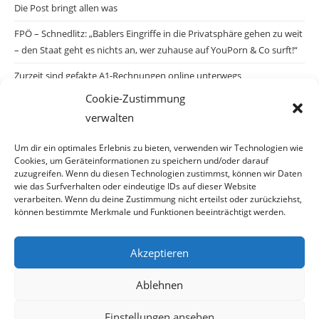
Die Post bringt allen was
FPÖ – Schnedlitz: „Bablers Eingriffe in die Privatsphäre gehen zu weit
– den Staat geht es nichts an, wer zuhause auf YouPorn & Co surft!“
Zurzeit sind gefakte A1-Rechnungen online unterwegs
Cookie-Zustimmung
Salzburgs Juden und ihre Sicherheit: „Erst nach einem Anschlag wäre
verwalten
die Gefahr endlich konkret!“
Biologisches Wunder in Ceuta
Um dir ein optimales Erlebnis zu bieten, verwenden wir Technologien wie
Cookies, um Geräteinformationen zu speichern und/oder darauf
Ein vermeintliches Abschiebemärchen
zuzugreifen. Wenn du diesen Technologien zustimmst, können wir Daten
wie das Surfverhalten oder eindeutige IDs auf dieser Website
verarbeiten. Wenn du deine Zustimmung nicht erteilst oder zurückziehst,
können bestimmte Merkmale und Funktionen beeinträchtigt werden.
Archiv
Akzeptieren
Archiv
Ablehnen
Einstellungen ansehen