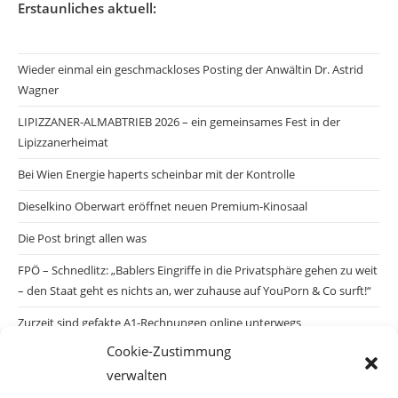
Erstaunliches aktuell:
Wieder einmal ein geschmackloses Posting der Anwältin Dr. Astrid
Wagner
LIPIZZANER-ALMABTRIEB 2026 – ein gemeinsames Fest in der
Lipizzanerheimat
Bei Wien Energie haperts scheinbar mit der Kontrolle
Dieselkino Oberwart eröffnet neuen Premium-Kinosaal
Die Post bringt allen was
FPÖ – Schnedlitz: „Bablers Eingriffe in die Privatsphäre gehen zu weit
– den Staat geht es nichts an, wer zuhause auf YouPorn & Co surft!“
Zurzeit sind gefakte A1-Rechnungen online unterwegs
Cookie-Zustimmung
Salzburgs Juden und ihre Sicherheit: „Erst nach einem Anschlag wäre
verwalten
die Gefahr endlich konkret!“