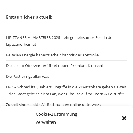
Erstaunliches aktuell:
LIPIZZANER-ALMABTRIEB 2026 – ein gemeinsames Fest in der
Lipizzanerheimat
Bei Wien Energie haperts scheinbar mit der Kontrolle
Dieselkino Oberwart eröffnet neuen Premium-Kinosaal
Die Post bringt allen was
FPÖ – Schnedlitz: „Bablers Eingriffe in die Privatsphäre gehen zu weit
– den Staat geht es nichts an, wer zuhause auf YouPorn & Co surft!“
Zurzeit sind gefakte A1-Rechnungen online unterwegs
Cookie-Zustimmung
Salzburgs Juden und ihre Sicherheit: „Erst nach einem Anschlag wäre
verwalten
die Gefahr endlich konkret!“
Biologisches Wunder in Ceuta