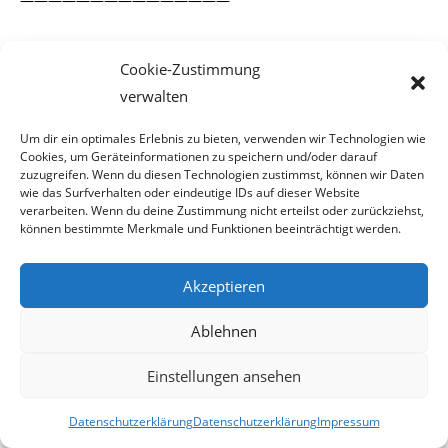
Cookie-Zustimmung
Antwort von Deles
verwalten
Um dir ein optimales Erlebnis zu bieten, verwenden wir Technologien wie
Cookies, um Geräteinformationen zu speichern und/oder darauf
zuzugreifen. Wenn du diesen Technologien zustimmst, können wir Daten
Liebe(r) Herr/Frau Irgendwer,
wie das Surfverhalten oder eindeutige IDs auf dieser Website
ich habe nicht geschrieben, dass diese nicht auch für uns
verarbeiten. Wenn du deine Zustimmung nicht erteilst oder zurückziehst,
können bestimmte Merkmale und Funktionen beeinträchtigt werden.
gelten, sondern habe nur daruaf
aufmerksam gemacht, dass dieser Auszug der
Akzeptieren
Rittertugenden in dieser Form nicht aus unseren
Ablehnen
Ordensregeln entstammt.
Eine Annahme, dass wir uns von diesen Tugenden
Einstellungen ansehen
distanzieren, obwohl sie in ähnlicher Form
Datenschutzerklärung
Datenschutzerklärung
Impressum
in unseren Ordensregeln zu finden sind, empfinde ich