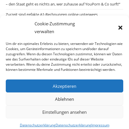
– den Staat geht es nichts an, wer zuhause auf YouPorn & Co surft!“
Zurzeit sind gefakte A1-Rechnungen online unterwegs
Cookie-Zustimmung
Salzburgs Juden und ihre Sicherheit: „Erst nach einem Anschlag wäre
verwalten
die Gefahr endlich konkret!“
Biologisches Wunder in Ceuta
Um dir ein optimales Erlebnis zu bieten, verwenden wir Technologien wie
Cookies, um Geräteinformationen zu speichern und/oder darauf
Ein vermeintliches Abschiebemärchen
zuzugreifen. Wenn du diesen Technologien zustimmst, können wir Daten
wie das Surfverhalten oder eindeutige IDs auf dieser Website
verarbeiten. Wenn du deine Zustimmung nicht erteilst oder zurückziehst,
können bestimmte Merkmale und Funktionen beeinträchtigt werden.
Archiv
Akzeptieren
Archiv
Ablehnen
Einstellungen ansehen
© Copyright 2026 · Auch Ihre Information ist uns wichtig! Haben Sie eine
Datenschutzerklärung
Datenschutzerklärung
Impressum
erstaunliche Story: Mailen Sie uns Bitte