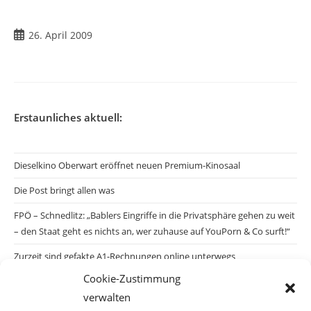
Beitrag
26. April 2009
veröffentlicht:
Erstaunliches aktuell:
Dieselkino Oberwart eröffnet neuen Premium-Kinosaal
Die Post bringt allen was
FPÖ – Schnedlitz: „Bablers Eingriffe in die Privatsphäre gehen zu weit
– den Staat geht es nichts an, wer zuhause auf YouPorn & Co surft!“
Zurzeit sind gefakte A1-Rechnungen online unterwegs
Cookie-Zustimmung
Salzburgs Juden und ihre Sicherheit: „Erst nach einem Anschlag wäre
verwalten
die Gefahr endlich konkret!“