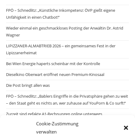
FPÖ – Schnedlitz: „Künstliche Inkompetenz: ÖVP gießt eigene
Unfähigkeit in einen Chatbot!“
Wieder einmal ein geschmackloses Posting der Anwältin Dr. Astrid
Wagner
LIPIZZANER-ALMABTRIEB 2026 – ein gemeinsames Fest in der
Lipizzanerheimat
Bei Wien Energie haperts scheinbar mit der Kontrolle
Dieselkino Oberwart eröffnet neuen Premium-Kinosaal
Die Post bringt allen was
FPÖ – Schnedlitz: „Bablers Eingriffe in die Privatsphäre gehen zu weit
– den Staat geht es nichts an, wer zuhause auf YouPorn & Co surft!“
Zurzeit sind gefakte A1-Rechnungen online unterwegs
Cookie-Zustimmung
Salzburgs Juden und ihre Sicherheit: „Erst nach einem Anschlag wäre
verwalten
die Gefahr endlich konkret!“