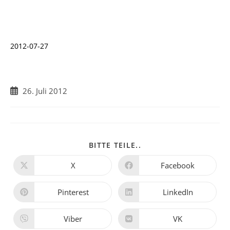
2012-07-27
Beitrag
26. Juli 2012
veröffentlicht:
DIESEN
BITTE TEILE..
INHALT
TEILEN
X
Facebook
Öffnet
Öffnet
in
in
einem
einem
neuen
neuen
Pinterest
LinkedIn
Öffnet
Öffnet
Fenster
Fenster
in
in
einem
einem
neuen
neuen
Viber
VK
Öffnet
Öffnet
Fenster
Fenster
in
in