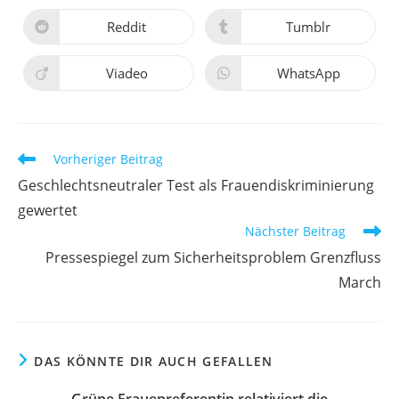
einem
einem
neuen
neuen
Reddit
Tumblr
Öffnet
Öffnet
Fenster
Fenster
in
in
einem
einem
neuen
neuen
Viadeo
WhatsApp
Öffnet
Öffnet
Fenster
Fenster
in
in
einem
einem
neuen
neuen
Fenster
Fenster
Weitere
Vorheriger Beitrag
Artikel
Geschlechtsneutraler Test als Frauendiskriminierung
ansehen
gewertet
Nächster Beitrag
Pressespiegel zum Sicherheitsproblem Grenzfluss
March
DAS KÖNNTE DIR AUCH GEFALLEN