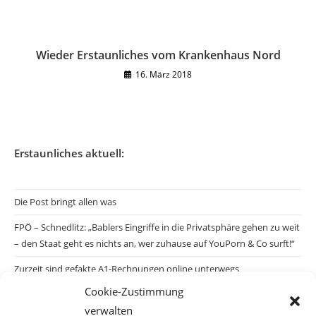
Wieder Erstaunliches vom Krankenhaus Nord
16. März 2018
Erstaunliches aktuell:
Die Post bringt allen was
FPÖ – Schnedlitz: „Bablers Eingriffe in die Privatsphäre gehen zu weit
– den Staat geht es nichts an, wer zuhause auf YouPorn & Co surft!“
Zurzeit sind gefakte A1-Rechnungen online unterwegs
Cookie-Zustimmung
Salzburgs Juden und ihre Sicherheit: „Erst nach einem Anschlag wäre
verwalten
die Gefahr endlich konkret!“